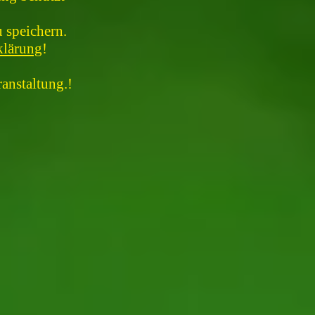
 speichern.
klärung
!
anstaltung.!