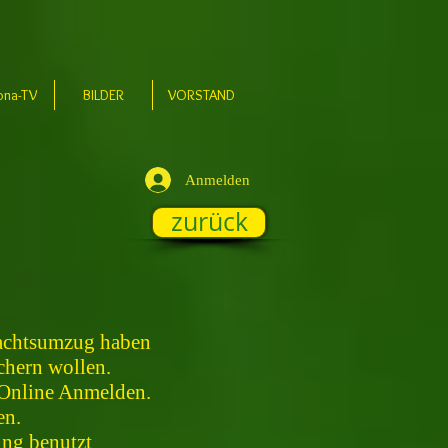
ona-TV
BILDER
VORSTAND
Anmelden
zurück
tnachtsumzug haben
chern wollen.
 Online Anmelden.
en.
ung benutzt