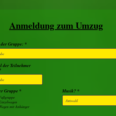
Anmeldung zum Umzug
der Gruppe:
l der Teilnehmer
er Gruppe
*
Musik?
Fußgruppe
Einzelwagen
Wagen mit Anhänger