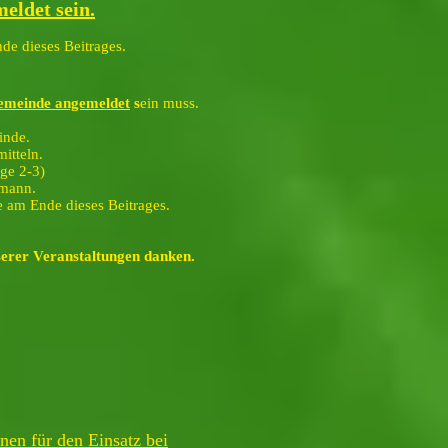
meldet
sein.
e dieses Beitrages.
emeinde angemeldet
s
ein muss.
inde.
itteln.
ge 2-3)
rmann.
e am Ende dieses Beitrages.
erer Veranstaltungen danken.
en für den Einsatz bei