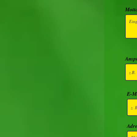
Mott
Ansp
E-M
Adre