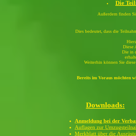
Die
Tei
Außerdem finden Si
Dies bedeutet, dass die Teilna
Hier
Diese 
Die in
erhal
Weiterhin können Sie diese
Bereits im Voraus möchten w
Downloads:
Anmeldung bei der Verban
Auflagen zur Umzugsteiln
Merkblatt über die Ausrüst