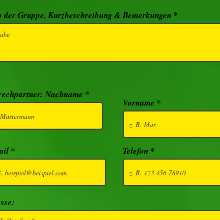
o der Gruppe, Kurzbeschreibung & Bemerkungen
rechpartner: Nachname
Vorname
ail
Telefon
sse: