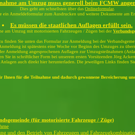
lnahme am Umzug muss generell beim FCMW ange
Dies geht am schnellsten über das
Onlineformular
.
e ein Anmeldeformular zum Ausdrucken und weitere Dokumente am End
Es müssen die staatlichen Auflagen erfüllt sein.
hme am Umzug mit motorisierten Fahrzeugen / Zügen bei der
Verbandsg
zu finden Sie unten das Formular zur Anmeldung bei der Verbandsgeme
Anmeldung ist spätestens eine Woche vor Beginn des Umzuges zu überm
 der Anmeldung angesprochenen Auflagen zur Umzugsteilnahmen (Anla
ten Sie in schriftlicher Form bei unserem ersten Vorsitzenden Jörg Acke
 Anlagen auch direkt hier herunterladen. Die jeweiligen Links finden Si
ir Ihnen für die Teilnahme und dadurch gewonnene Bereicherung uns
dsgemeinde (für motorisierte Fahrzeuge / Züge)
ahme
ung und den Betrieb von Fahrzeugen und Fahrzeugkombination