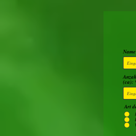
Name 
Anzah
(ca):
Art d