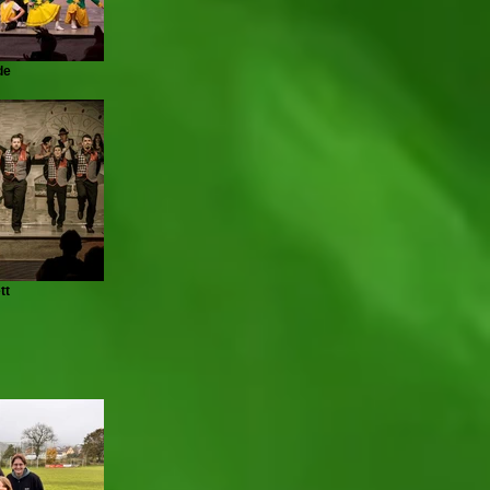
de
tt