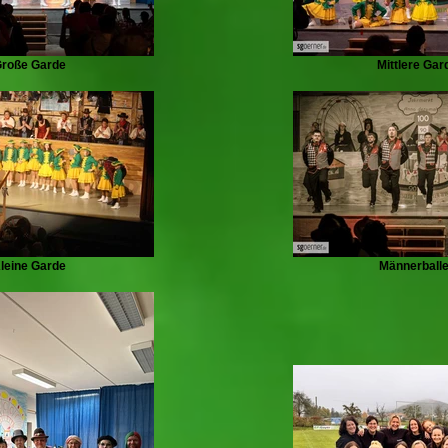
roße Garde
Mittlere Gar
leine Garde
Männerballe