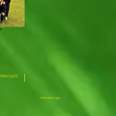
er
TENSCHUTZ
Webmaster Login