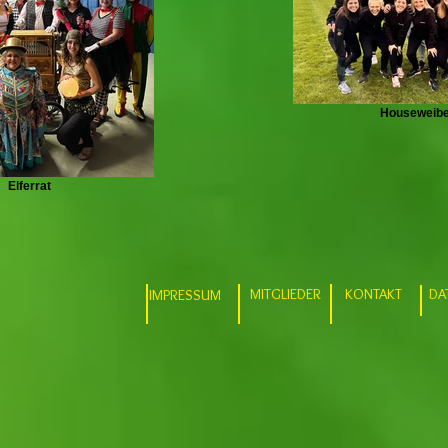
Houseweib
Elferrat
MITGLIEDER
KONTAKT
DA
IMPRESSUM