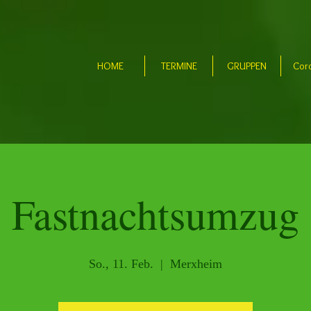
HOME
TERMINE
GRUPPEN
Cor
Fastnachtsumzug
So., 11. Feb.
  |  
Merxheim